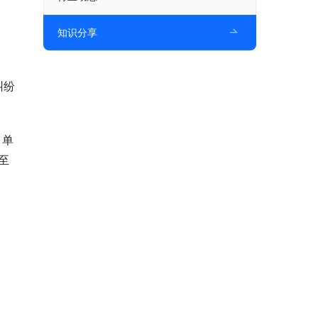
知识分享
，
纠纷
，单
至