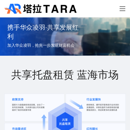
携手华众凌羽·共享发展红
利
加入华众凌羽，抢先一步发现财富机会
共享托盘租赁 蓝海市场