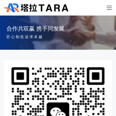
合作共双赢 携手同发展
匠 心 制 造 追 求 卓 越