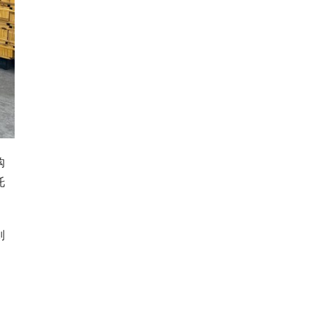
购
托
则
，
。