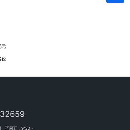
纪元
路径
132659
至周五，9:30 -