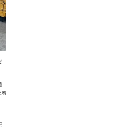
货
通
次增
；
要