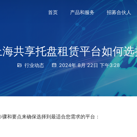
首页
产品和服务
招募合伙人
上海共享托盘租赁平台如何选
行业动态
2024年 8月 22日 下午3:28
步骤和要点来确保选择到最适合您需求的平台：