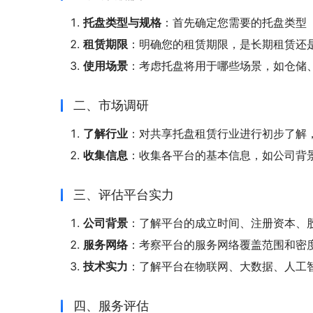
托盘类型与规格
：首先确定您需要的托盘类型
租赁期限
：明确您的租赁期限，是长期租赁还
使用场景
：考虑托盘将用于哪些场景，如仓储
二、市场调研
了解行业
：对共享托盘租赁行业进行初步了解
收集信息
：收集各平台的基本信息，如公司背
三、评估平台实力
公司背景
：了解平台的成立时间、注册资本、
服务网络
：考察平台的服务网络覆盖范围和密
技术实力
：了解平台在物联网、大数据、人工
四、服务评估