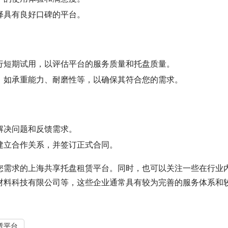
择具有良好口碑的平台。
行短期试用，以评估平台的服务质量和托盘质量。
，如承重能力、耐磨性等，以确保其符合您的需求。
解决问题和反馈需求。
建立合作关系，并签订正式合同。
您需求的上海共享托盘租赁平台。同时，也可以关注一些在行业
材料科技有限公司等，这些企业通常具有较为完善的服务体系和
赁平台