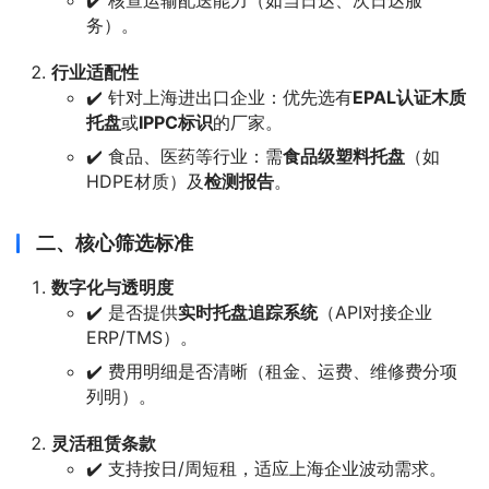
✔️ 核查运输配送能力（如当日达、次日达服
务）。
行业适配性
✔️ 针对上海进出口企业：优先选有
EPAL认证木质
托盘
或
IPPC标识
的厂家。
✔️ 食品、医药等行业：需
食品级塑料托盘
（如
HDPE材质）及
检测报告
。
二、核心筛选标准
数字化与透明度
✔️ 是否提供
实时托盘追踪系统
（API对接企业
ERP/TMS）。
✔️ 费用明细是否清晰（租金、运费、维修费分项
列明）。
灵活租赁条款
✔️ 支持按日/周短租，适应上海企业波动需求。