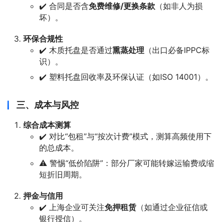
✔️ 合同是否含
免费维修/更换条款
（如非人为损
坏）。
环保合规性
✔️ 木质托盘是否通过
熏蒸处理
（出口必备IPPC标
识）。
✔️ 塑料托盘回收率及环保认证（如ISO 14001）。
三、成本与风控
综合成本测算
✔️ 对比“包租”与“按次计费”模式，测算高频使用下
的总成本。
⚠️ 警惕“低价陷阱”：部分厂家可能转嫁运输费或缩
短折旧周期。
押金与信用
✔️ 上海企业可关注
免押租赁
（如通过企业征信或
银行授信）。