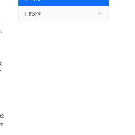
知识分享
不
。
效
了
轻
享