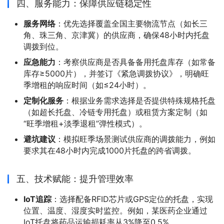
四、服务能力：保障供应链稳定性
服务网络
：优先选择覆盖全国主要物流节点（如长三
角、珠三角、京津冀）的供应商，确保48小时内托盘
调拨到位。
应急能力
：考察供应商是否具备备用托盘库存（如常备
库存≥5000片），并签订《紧急调拨协议》，明确旺
季增租的响应时间（如≤24小时）。
定制化服务
：根据业务需求选择是否提供特殊规格托盘
（如超长托盘、冷链专用托盘）或租赁方案定制（如
“旺季增租+淡季退租”弹性模式）。
避坑建议
：模拟旺季场景测试供应商的调拨能力，例如
要求其在48小时内完成1000片托盘的跨省调拨。
五、技术赋能：提升管理效率
IoT追踪
：选择配备RFID芯片或GPS定位的托盘，实现
位置、温度、湿度实时监控。例如，某医药企业通过
IoT托盘将药品运输损耗率从3%降至0.5%。