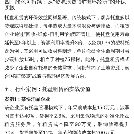
四、绿色可持续：从“资源浪费”到“循环经济”的环保
实践
托盘租赁的环保效益同样显著。传统模式下，废弃托盘多以
焚烧或填埋处理，每年造成大量木材浪费与碳排放。而租赁
企业通过“回收-维修-再利用”的闭环管理，使托盘使用寿命
延长至5年以上，资源利用率提升3倍。以路凯LPR的塑料托
盘为例，其采用可回收材料制造，单片托盘全生命周期可减
少碳排放1.5吨，相当于种植75棵树。此外，托盘租赁模式
减少了企业自有托盘的仓储需求，间接节约了土地资源，契
合国家“双碳”战略与循环经济发展方向。
五、行业案例：托盘租赁的实战价值
案例1：某快消品企业
该企业原有托盘管理模式下，年采购成本超150万元，淡季
闲置率达40%，货损率2.8%。采用集保物流的标准化托盘
租赁服务后，年租赁成本降至90万元，装卸效率提升
30%，货损率降至1.2%，年节约物流成本超200万元。