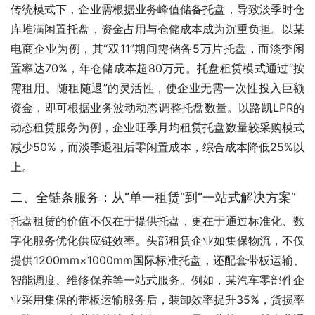
传统模式下，企业需根据业务峰值储备托盘，导致淡季时仓
库堆满闲置托盘，资金占用与仓储成本成为沉重负担。以某
电商企业为例，其“双11”期间需储备5万片托盘，而淡季闲
置率达70%，年仓储成本超80万元。托盘租赁模式通过“按
需租用、随租随退”的灵活性，使企业无需一次性投入巨额
资金，即可根据业务波动动态调整托盘数量。以路凯LPR的
动态租赁服务为例，企业旺季月均租赁托盘数量较采购模式
减少50%，而淡季退租后零闲置成本，综合成本降低25%以
上。
二、全链条服务：从“单一租赁”到“一站式解决方案”
托盘租赁的价值不仅在于提供托盘，更在于通过标准化、数
字化服务优化供应链效率。头部租赁企业如集保物流，不仅
提供1200mm×1000mm国际标准托盘，还配套带板运输、
智能调度、维修保养等一站式服务。例如，某汽车零部件企
业采用集保的带板运输服务后，装卸效率提升35%，货损率