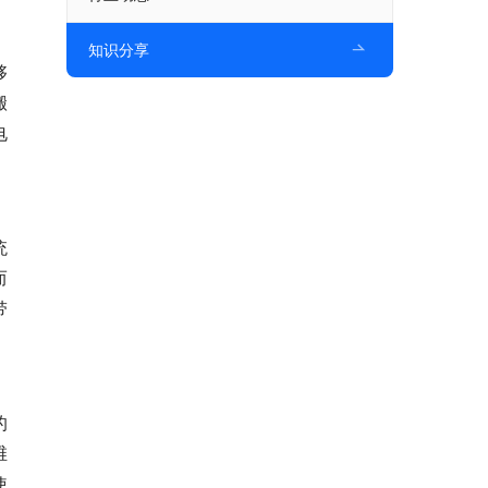
知识分享
够
搬
电
统
而
带
的
维
使