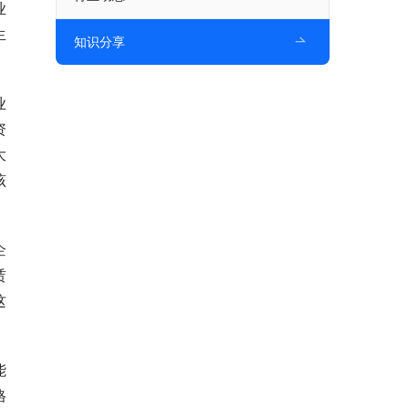
业
生
知识分享
业
资
大
该
企
赁
这
能
格