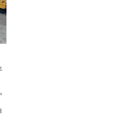
化
中
重