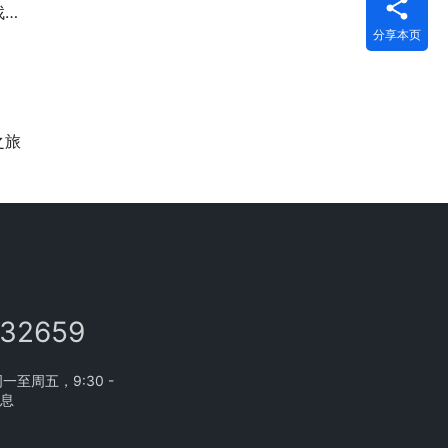
！
分享本页
之旅
132659
至周五，9:30 -
休息