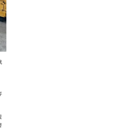
就
，
弃
提
督