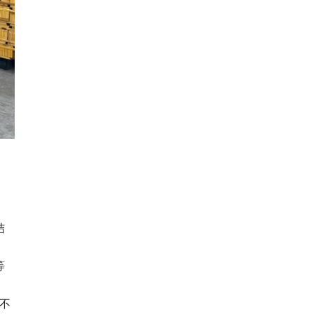
结
等
不