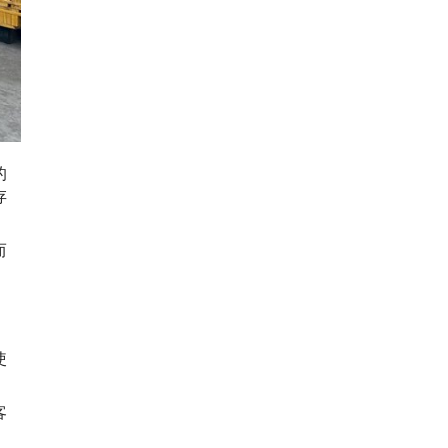
的
存
而
，
使
客