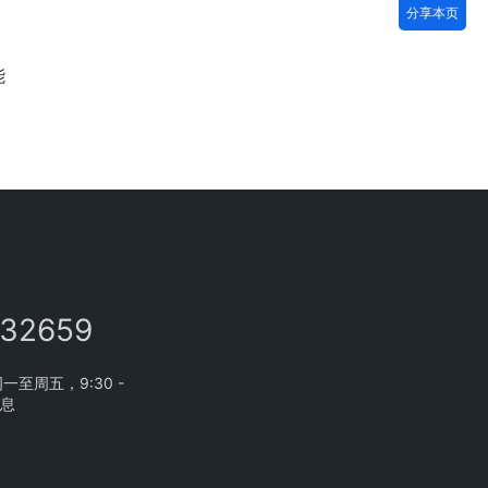
分享本页
能
132659
至周五，9:30 -
休息