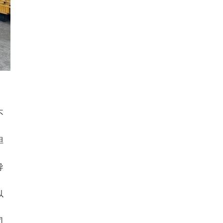
。
不
担
导
以
司