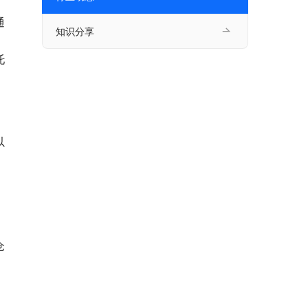
通
知识分享
托
以
仓