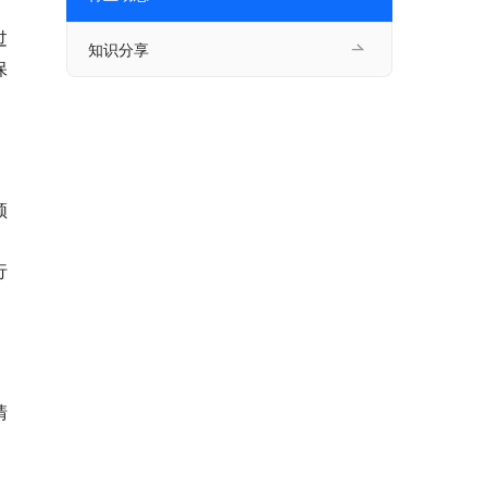
过
知识分享
保
频
行
清