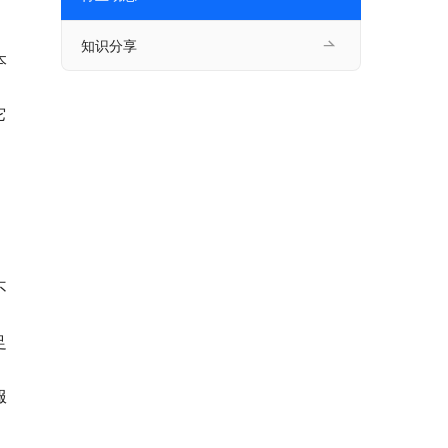
知识分享
本
它
不
足
服