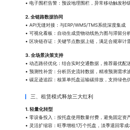
• 电子围栏告警：预设地理围栏，异常移动触发秒
2. 全链路数据协同
• API无缝对接：与ERP/WMS/TMS系统深度集成
• 可视化看板：自动生成货物动线热力图与滞留分
• 区块链存证：关键节点数据上链，满足合规审计
3. 全场景决策支持
• 动态路径优化：结合实时交通数据，推荐最优配
• 预测性补货：分析历史流转数据，精准预测需求
• 碳足迹追踪：核算单托盘运输碳排放，支持绿色
三、租赁模式释放三大红利
1. 轻量化转型
• 零设备投入：按托盘使用数量付费，避免固定资
• 灵活扩缩容：旺季增租1万个托盘，淡季退回零成