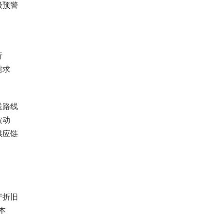
级预警
析
需求
送路线
波动
供应链
产折旧
本