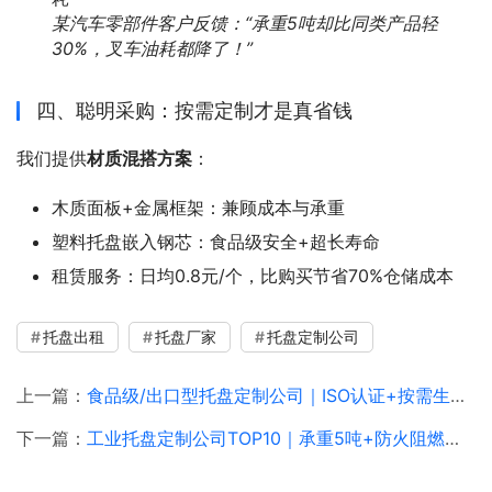
某汽车零部件客户反馈：“承重5吨却比同类产品轻
30%，叉车油耗都降了！”
四、聪明采购：按需定制才是真省钱
我们提供
材质混搭方案
：
木质面板+金属框架：兼顾成本与承重
塑料托盘嵌入钢芯：食品级安全+超长寿命
租赁服务：日均0.8元/个，比购买节省70%仓储成本
托盘出租
托盘厂家
托盘定制公司
上一篇：
食品级/出口型托盘定制公司｜ISO认证+按需生产，让货物通行全球无碍！
下一篇：
工业托盘定制公司TOP10｜承重5吨+防火阻燃定制，重工业脊梁这样炼成！