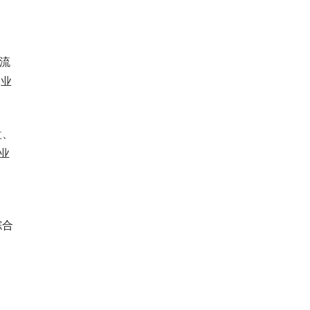
流
企业
盘、
业
综合