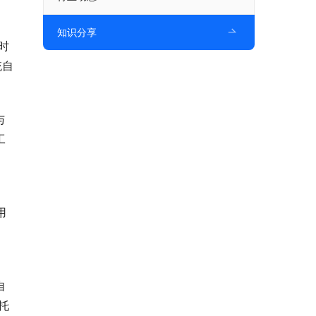
知识分享
时
统自
与
工
用
自
托