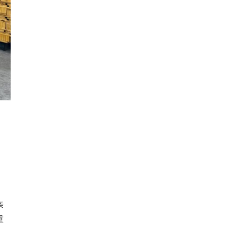
、
亲
重