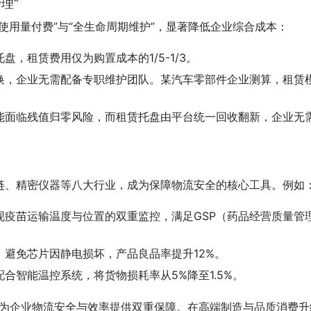
理”
使用量付费”与“全生命周期维护”，显著降低企业综合成本：
，租赁费用仅为购置成本的1/5-1/3。
换，企业无需配备专职维护团队。某汽车零部件企业测算，租赁
能面临残值归零风险，而租赁托盘由平台统一回收翻新，企业无
链、精密仪器等八大行业，成为保障物流安全的核心工具。例如
现疫苗运输温度与位置的双重监控，满足GSP（药品经营质量管
避免芯片因静电损坏，产品良品率提升12%。
合智能温控系统，将货物损耗率从5%降至1.5%。
，为企业物流安全与效率提供双重保障。在高端制造与品质消费升