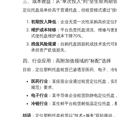
三、成本效益：从“单次投入”到“全生命周期管
定位托盘虽单价高于普通托盘，但租赁模式通过“按
初期投入降低
：企业无需一次性采购高价定位托盘
维护成本转移
：平台负责托盘清洗、维修与更
式使托盘维护成本下降70%。
残值风险规避
：自购托盘因损耗或技术迭代可
承担资产贬值损失。
四、行业应用：高附加值领域的“标配”选择
目前，定位塑料托盘租赁已渗透至医药、电子、冷
医药行业
：某疫苗企业通过租赁定位托盘，实
规范）要求。
电子行业
：某半导体企业租赁防静电定位托盘，
冷链行业
：某生鲜平台租赁耐低温定位托盘，配
结语
：定位塑料托盘租赁以“技术+服务”双轮驱动