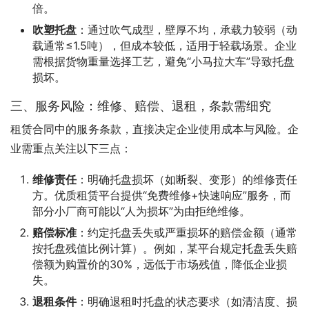
倍。
吹塑托盘
：通过吹气成型，壁厚不均，承载力较弱（动
载通常≤1.5吨），但成本较低，适用于轻载场景。企业
需根据货物重量选择工艺，避免“小马拉大车”导致托盘
损坏。
三、服务风险：维修、赔偿、退租，条款需细究
租赁合同中的服务条款，直接决定企业使用成本与风险。企
业需重点关注以下三点：
维修责任
：明确托盘损坏（如断裂、变形）的维修责任
方。优质租赁平台提供“免费维修+快速响应”服务，而
部分小厂商可能以“人为损坏”为由拒绝维修。
赔偿标准
：约定托盘丢失或严重损坏的赔偿金额（通常
按托盘残值比例计算）。例如，某平台规定托盘丢失赔
偿额为购置价的30%，远低于市场残值，降低企业损
失。
退租条件
：明确退租时托盘的状态要求（如清洁度、损