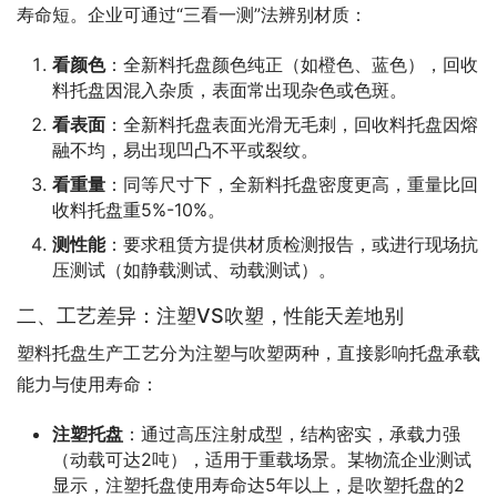
寿命短。企业可通过“三看一测”法辨别材质：
看颜色
：全新料托盘颜色纯正（如橙色、蓝色），回收
料托盘因混入杂质，表面常出现杂色或色斑。
看表面
：全新料托盘表面光滑无毛刺，回收料托盘因熔
融不均，易出现凹凸不平或裂纹。
看重量
：同等尺寸下，全新料托盘密度更高，重量比回
收料托盘重5%-10%。
测性能
：要求租赁方提供材质检测报告，或进行现场抗
压测试（如静载测试、动载测试）。
二、工艺差异：注塑VS吹塑，性能天差地别
塑料托盘生产工艺分为注塑与吹塑两种，直接影响托盘承载
能力与使用寿命：
注塑托盘
：通过高压注射成型，结构密实，承载力强
（动载可达2吨），适用于重载场景。某物流企业测试
显示，注塑托盘使用寿命达5年以上，是吹塑托盘的2