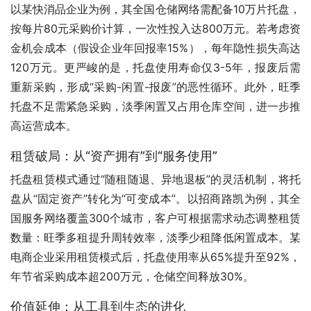
以某快消品企业为例，其全国仓储网络需配备10万片托盘，
按每片80元采购价计算，一次性投入达800万元。若考虑资
金机会成本（假设企业年回报率15%），每年隐性损失高达
120万元。更严峻的是，托盘使用寿命仅3-5年，报废后需
重新采购，形成“采购-闲置-报废”的恶性循环。此外，旺季
托盘不足需紧急采购，淡季闲置又占用仓库空间，进一步推
高运营成本。
租赁破局：从“资产拥有”到“服务使用”
托盘租赁模式通过“随租随退、异地退板”的灵活机制，将托
盘从“固定资产”转化为“可变成本”。以招商路凯为例，其全
国服务网络覆盖300个城市，客户可根据需求动态调整租赁
数量：旺季多租提升周转效率，淡季少租降低闲置成本。某
电商企业采用租赁模式后，托盘使用率从65%提升至92%，
年节省采购成本超200万元，仓储空间释放30%。
价值延伸：从工具到生态的进化