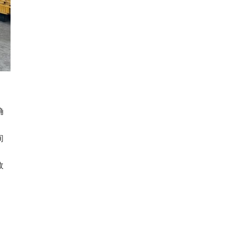
确
间
效