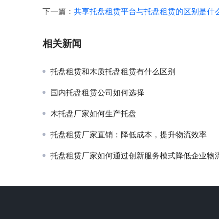
下一篇：
共享托盘租赁平台与托盘租赁的区别是什
相关新闻
托盘租赁和木质托盘租赁有什么区别
国内托盘租赁公司如何选择
木托盘厂家如何生产托盘
托盘租赁厂家直销：降低成本，提升物流效率
托盘租赁厂家如何通过创新服务模式降低企业物流成