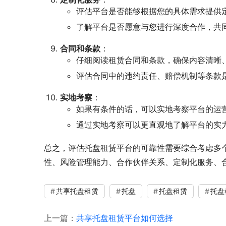
评估平台是否能够根据您的具体需求提供
了解平台是否愿意与您进行深度合作，共
合同和条款
：
仔细阅读租赁合同和条款，确保内容清晰
评估合同中的违约责任、赔偿机制等条款
实地考察
：
如果有条件的话，可以实地考察平台的运
通过实地考察可以更直观地了解平台的实
总之，评估托盘租赁平台的可靠性需要综合考虑多
性、风险管理能力、合作伙伴关系、定制化服务、
共享托盘租赁
托盘
托盘租赁
托盘
上一篇：
共享托盘租赁平台如何选择