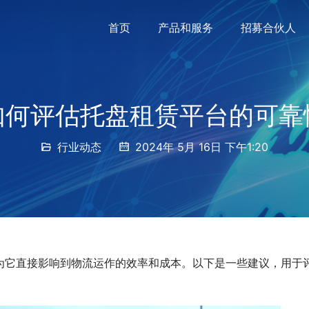
首页
产品和服务
招募合伙人
如何评估托盘租赁平台的可靠
行业动态
2024年 5月 16日 下午1:20
为它直接影响到物流运作的效率和成本。以下是一些建议，用于