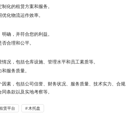
定制化的租赁方案和服务。
同优化物流运作效率。
、明确，并符合您的利益。
是否合理和公平。
营情况，包括仓库设施、管理水平和员工素质等。
力和服务质量。
个因素，包括公司信誉、财务状况、服务质量、技术实力、合规
合同条款以及实地考察等。
租赁平台
木托盘