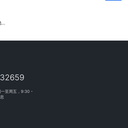
长
132659
至周五，9:30 -
休息