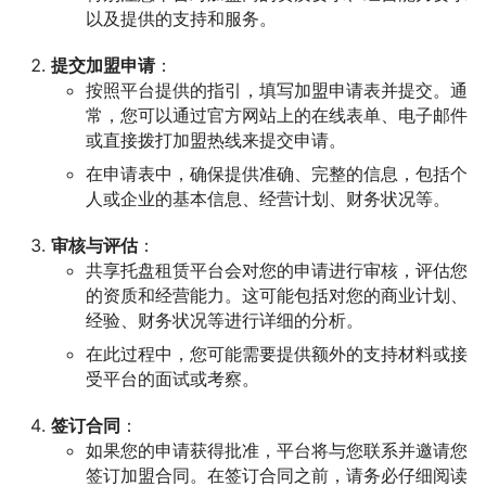
以及提供的支持和服务。
提交加盟申请
：
按照平台提供的指引，填写加盟申请表并提交。通
常，您可以通过官方网站上的在线表单、电子邮件
或直接拨打加盟热线来提交申请。
在申请表中，确保提供准确、完整的信息，包括个
人或企业的基本信息、经营计划、财务状况等。
审核与评估
：
共享托盘租赁平台会对您的申请进行审核，评估您
的资质和经营能力。这可能包括对您的商业计划、
经验、财务状况等进行详细的分析。
在此过程中，您可能需要提供额外的支持材料或接
受平台的面试或考察。
签订合同
：
如果您的申请获得批准，平台将与您联系并邀请您
签订加盟合同。在签订合同之前，请务必仔细阅读