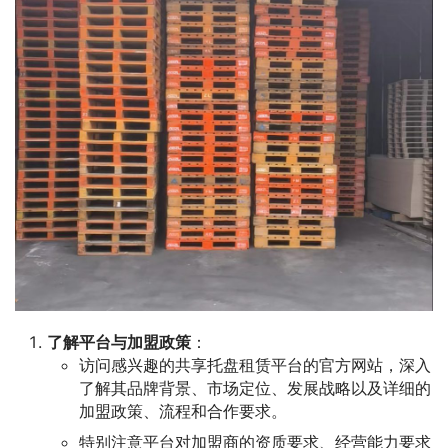
了解平台与加盟政策
：
访问感兴趣的共享托盘租赁平台的官方网站，深入
了解其品牌背景、市场定位、发展战略以及详细的
加盟政策、流程和合作要求。
特别注意平台对加盟商的资质要求、经营能力要求