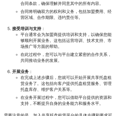
合同条款，确保理解并同意其中的所有内容。
合同将明确双方的权利和义务，包括加盟费用、经
营区域、合作期限、违约责任等。
接受培训与支持
：
平台通常会为加盟商提供培训和支持，以确保您能
够顺利开展业务。这包括运营培训、技术支持、市
场推广等方面的帮助。
在此过程中，您可以与平台建立紧密的合作关系，
共同推动业务的发展。
开展业务
：
在完成上述步骤后，您就可以开始开展共享托盘租
赁业务了。这包括向客户提供托盘租赁服务、管理
托盘库存、维护客户关系等。
在业务开展过程中，您可以借助平台提供的资源和
支持，不断提升自身的业务能力和服务水平。
需要注意的是，加入共享托盘租赁平台的具体步骤和要求可