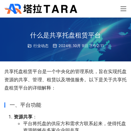
什么是共享托盘租赁平台
行业动态
2024年 10月 9日 下午2:11
共享托盘租赁平台是一个中央化的管理系统，旨在实现托盘
资源的共享、管理、租赁以及增值服务。以下是关于共享托
盘租赁平台的详细解释：
一、平台功能
资源共享
：
平台将托盘的供应方和需求方联系起来，使得托盘
资源能够在多家企业间共享。