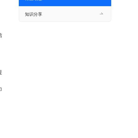
知识分享
信
提
力