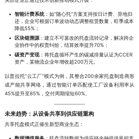
头部企业正通过技术创新推动模式升级：
智能计费系统
‌：如“随心托”方案支持按日计费、异地归
还，企业可根据订单波动动态调整租赁数量，旺季成本
降低55%‌；
区块链溯源
‌：建立不可篡改的托盘流转记录，解决跨企
业协作中的权责纠纷，结算效率提升70%‌；
碳资产变现
‌：将托盘循环产生的碳减排量认证为CCER
资产，某物流企业年增收超200万元‌。
以普拉托“云工厂”模式为例，其整合200余家托盘制造商形
成产能共享网络，通过智能订单匹配使工厂设备利用率从
45%提升至85%，交付周期缩短60%‌。
未来趋势：从设备共享到供应链重构
共享托盘模式正催生新型商业生态：
数据增值服务
‌：托盘流转数据为供应链金融提供风控支