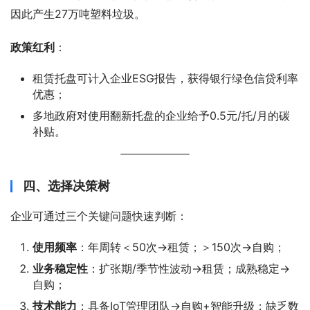
因此产生27万吨塑料垃圾‌。
政策红利
‌：
租赁托盘可计入企业ESG报告，获得银行绿色信贷利率
优惠‌；
多地政府对使用翻新托盘的企业给予0.5元/托/月的碳
补贴‌。
四、选择决策树
企业可通过三个关键问题快速判断：
使用频率
‌：年周转＜50次→租赁；＞150次→自购‌；
业务稳定性
‌：扩张期/季节性波动→租赁；成熟稳定→
自购；
技术能力
‌：具备IoT管理团队→自购+智能升级；缺乏数