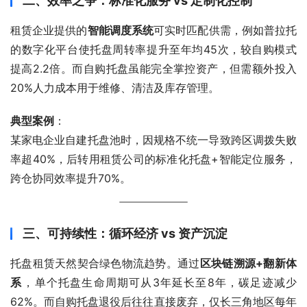
二、效率之争：标准化服务 vs 定制化控制
智能调度系统
‌可实时匹配供需，例如普拉托
的数字化平台使托盘周转率提升至年均45次，较自购模式
提高2.2倍‌。而自购托盘虽能完全掌控资产，但需额外投入
20%人力成本用于维修、清洁及库存管理‌。
典型案例
‌：
某家电企业自建托盘池时，因规格不统一导致跨区调拨失败
率超40%，后转用租赁公司的标准化托盘+智能定位服务，
跨仓协同效率提升70%‌。
三、可持续性：循环经济 vs 资产沉淀
区块链溯源+翻新体
系
‌，单个托盘生命周期可从3年延长至8年，碳足迹减少
62%‌。而自购托盘退役后往往直接废弃，仅长三角地区每年