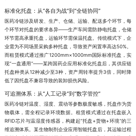
标准化托盘：从“各自为战”到“全链协同”
医药冷链涉及研发、生产、仓储、运输、配送多个环节，每
个环节对托盘的要求各异——生产车间需防静电托盘，仓储
环节需高承重托盘，运输环节需保温托盘。传统模式下，企
业需为不同场景采购多种托盘，导致资产闲置率高达50%。
而租赁模式通过推广1200mm×1000mm国际标准托盘，实
现“一盘通用”——某跨国药企应用标准化托盘后，其供应链
托盘种类从12种减少至3种，资产周转率提升3倍，同时降
低了因托盘不兼容导致的装卸损伤风险。
可追溯体系：从“人工记录”到“数字管控”
医药冷链对温度、湿度、震动等参数极度敏感，托盘作为货
物载体，需全程记录环境数据。租赁模式通过在托盘嵌入
RFID芯片与温湿度传感器，构建起“托盘+货物+环境”的三
维追溯体系。某生物制剂企业应用智能托盘后，其运输过程