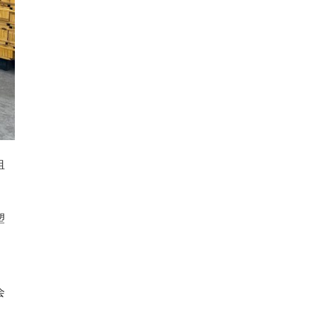
租
塑
会