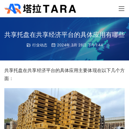
共享托盘在共享经济平台的具体应用有哪些
行业动态
2024年 3月 28日 下午1:44
共享托盘在共享经济平台的具体应用主要体现在以下几个方
面：