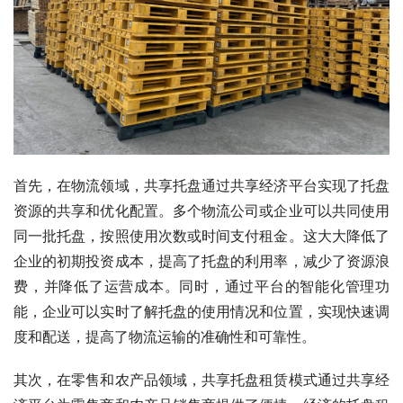
首先，在物流领域，共享托盘通过共享经济平台实现了托盘
资源的共享和优化配置。多个物流公司或企业可以共同使用
同一批托盘，按照使用次数或时间支付租金。这大大降低了
企业的初期投资成本，提高了托盘的利用率，减少了资源浪
费，并降低了运营成本。同时，通过平台的智能化管理功
能，企业可以实时了解托盘的使用情况和位置，实现快速调
度和配送，提高了物流运输的准确性和可靠性。
其次，在零售和农产品领域，共享托盘租赁模式通过共享经