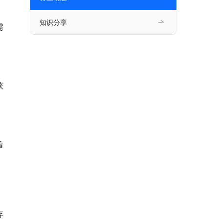
知识分享
需
获
着
弃