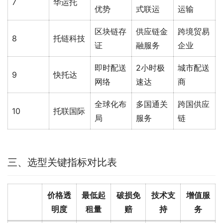
7
华运托
优势
式联运
运输
区块链存
供应链金
跨境贸易
8
托链科技
证
融服务
企业
即时配送
2小时极
城市配送
9
快托达
网络
速达
商
全球化布
多国通关
跨国供应
10
托联国际
局
服务
链
三、选型关键指标对比表
价格透
最低起
破损免
技术支
增值服
明度
租量
赔
持
务