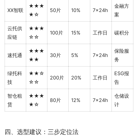
★★★
金融方
XX智联
50片
10%
7×24h
★☆
案
云托供
★★★
100片
15%
工作日
碳积分
应链
☆☆
★★★
保险服
速托通
30片
5%
7×24h
★★
务
绿托科
★★☆
ESG报
200片
20%
工作日
技
☆☆
告
智仓租
★★★
仓储设
80片
12%
7×24h
赁
★☆
计
四、选型建议：三步定位法