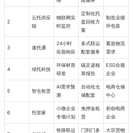
络
险服务
定制化托
云托供应
物联网实
制造业循
2
盘回收方
链
时监控
环包装
案
24小时
多式联运
紧急物流
3
速托通
应急响应
配套服务
需求
环保材质
碳足迹核
ESG合规
4
绿托科技
研发
算报告
企业
AI需求预
自动化仓
电商仓储
5
智仓租赁
测
储配套
中心
小微企业
免押金租
初创电商
6
托管家
专项计划
赁
企业
铁路联运
门到门多
大宗货物